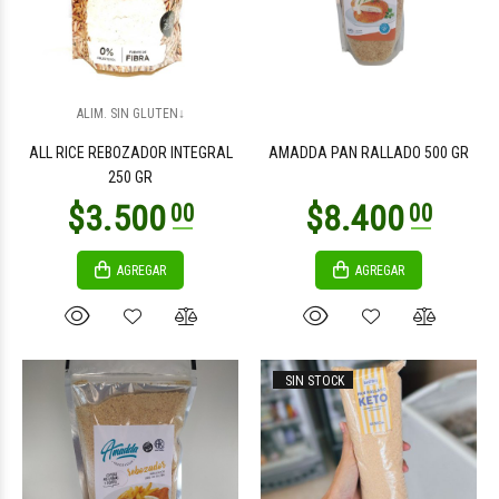
$4.700
$3.300
00
00
ALIM. SIN GLUTEN↓
ALL RICE REBOZADOR INTEGRAL
AMADDA PAN RALLADO 500 GR
250 GR
AGREGAR
AGREGAR
$3.500
$5.200
00
00
SIN STOCK