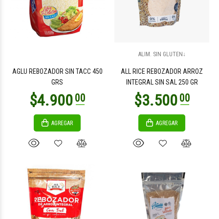
$3.500
$8.400
00
00
ALIM. SIN GLUTEN↓
AGLU REBOZADOR SIN TACC 450
ALL RICE REBOZADOR ARROZ
GRS
INTEGRAL SIN SAL 250 GR
AGREGAR
AGREGAR
$6.700
$14.500
00
00