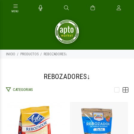
INICIO
PRODUCTOS
REBOZADORES↓
REBOZADORES↓
CATEGORIAS
$4.900
$3.500
00
00