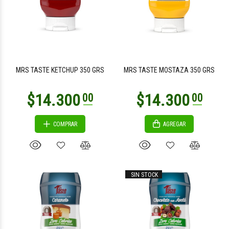
$14.300
$14.300
00
00
MRS TASTE KETCHUP 350 GRS
MRS TASTE MOSTAZA 350 GRS
COMPRAR
AGREGAR
$14.500
$14.300
00
00
SIN STOCK