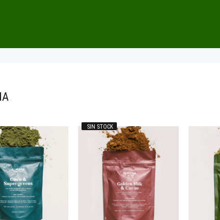
NA
SIN STOCK
25.900
00